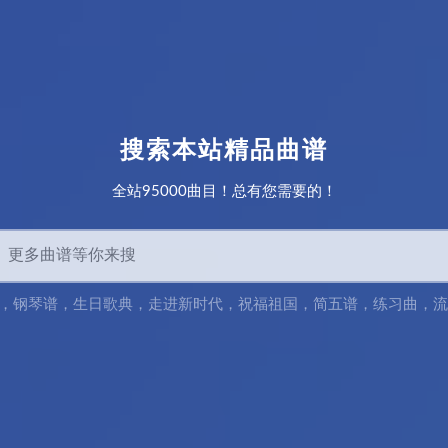
搜索本站精品曲谱
全站95000曲目！总有您需要的！
，
钢琴谱
，
生日歌典
，
走进新时代
，
祝福祖国
，
简五谱，练习曲
，
流