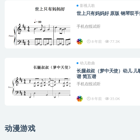
影视儿歌
世上只有妈妈好 原版 钢琴双手
手机在线试听
8 年前
77.3K
幼儿歌曲
长腿叔叔（梦中天使）幼儿 儿歌
谱 简五谱
手机在线试听
8 年前
35.0K
动漫游戏