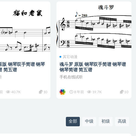
其它动漫
原版 钢琴双手简谱 钢琴
魂斗罗 原版 钢琴双手简谱 钢琴谱
谱 简五谱
钢琴简谱 简五谱
听
手机在线试听
年前
40.7K
10
8 年前
19.7K
10
全部
中级
初级
高级