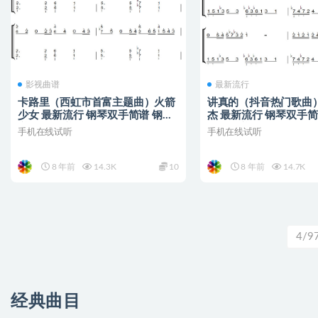
影视曲谱
最新流行
卡路里（西虹市首富主题曲）火箭
讲真的（抖音热门歌曲）
少女 最新流行 钢琴双手简谱 钢琴
杰 最新流行 钢琴双手简
谱 钢琴简谱
钢琴简谱
手机在线试听
手机在线试听
8 年前
14.3K
10
8 年前
14.7K
4/9
经典曲目