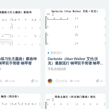
最新流行
（偶像练习生主题曲）蔡徐坤
Darkside（Alan Walker 艾伦·沃
钢琴双手简谱 钢琴谱
克）最新流行 钢琴双手简谱 钢琴
谱
听
手机在线试听
年前
6.3K
20
8 年前
5.0K
10