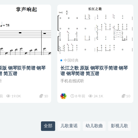
中国经典
原版 钢琴双手简谱 钢琴
长江之歌 原版 钢琴双手简谱 钢琴
谱 简五谱
谱 钢琴简谱 简五谱
听
手机在线试听
年前
19.0K
10
8 年前
24.1K
10
全部
儿歌童谣
幼儿歌曲
影视儿歌