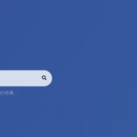
行经典
，