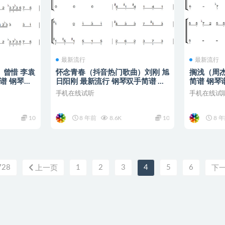
最新流行
最新流行
曾惜 李袁
怀念青春（抖音热门歌曲）刘刚 旭
搁浅（周杰
谱 钢琴谱
日阳刚 最新流行 钢琴双手简谱 钢
简谱 钢琴
琴谱 钢琴简谱
手机在线试听
手机在线试
10
8 年前
8.6K
10
8 
728
1
2
3
4
5
6
上一页
下