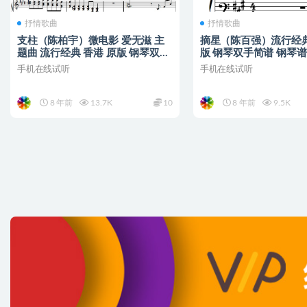
抒情歌曲
抒情歌曲
支柱（陈柏宇）微电影 爱无滋 主
摘星（陈百强）流行经典
题曲 流行经典 香港 原版 钢琴双手
版 钢琴双手简谱 钢琴谱
简谱 钢琴谱 钢琴简谱 简五谱
简五谱
手机在线试听
手机在线试听
8 年前
13.7K
10
8 年前
9.5K