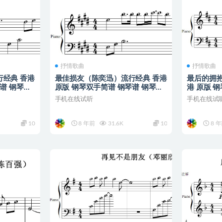
抒情歌曲
抒情歌曲
经典 香港
最佳损友（陈奕迅）流行经典 香港
最后的拥抱
谱 钢琴简
原版 钢琴双手简谱 钢琴谱 钢琴简
港 原版 
谱 简五谱
简谱 简五
手机在线试听
手机在线试
10
8 年前
31.6K
10
8 