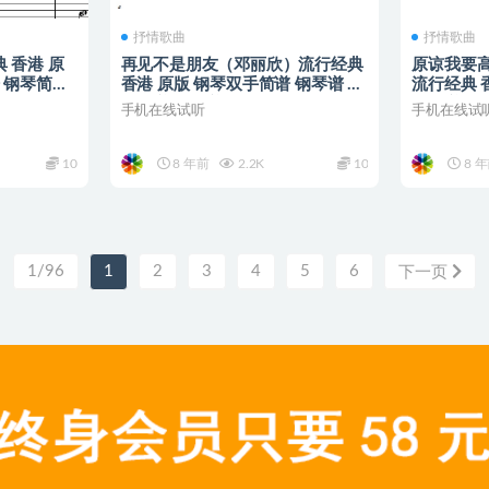
抒情歌曲
抒情歌曲
 香港 原
再见不是朋友（邓丽欣）流行经典
原谅我要高飞
 钢琴简谱
香港 原版 钢琴双手简谱 钢琴谱 钢
流行经典 
琴简谱 简五谱
钢琴谱 钢
手机在线试听
手机在线试
10
8 年前
2.2K
10
8 
1/96
1
2
3
4
5
6
下一页