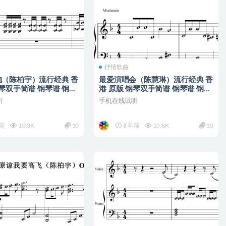
抒情歌曲
（陈柏宇）流行经典 香
最爱演唱会（陈慧琳）流行经典 香
钢琴双手简谱 钢琴谱 钢琴
港 原版 钢琴双手简谱 钢琴谱 钢琴
谱
简谱 简五谱
听
手机在线试听
年前
10.3K
10
8 年前
35.8K
10