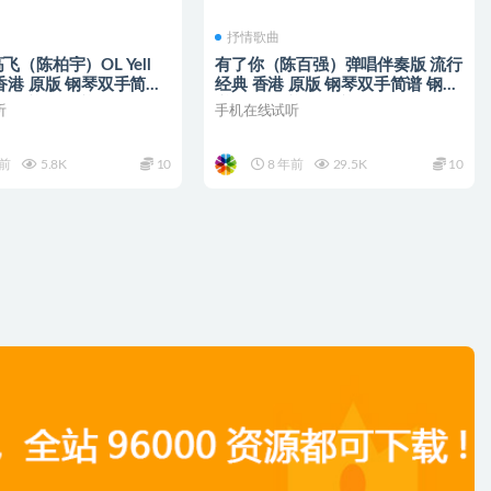
抒情歌曲
（陈柏宇）OL Yell
有了你（陈百强）弹唱伴奏版 流行
香港 原版 钢琴双手简谱
经典 香港 原版 钢琴双手简谱 钢琴
琴简谱 简五谱
谱 钢琴简谱 简五谱
听
手机在线试听
年前
5.8K
10
8 年前
29.5K
10