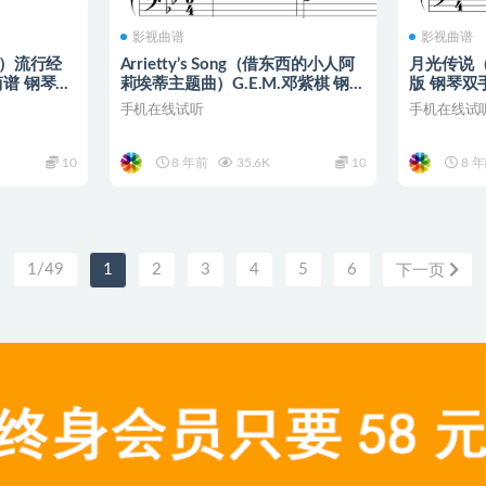
影视曲谱
影视曲谱
威）流行经
Arrietty’s Song（借东西的小人阿
月光传说
简谱 钢琴谱
莉埃蒂主题曲）G.E.M.邓紫棋 钢琴
版 钢琴双
双手简谱 钢琴谱 钢琴简谱 简
手机在线试听
手机在线试
10
8 年前
35.6K
10
8 
1/49
1
2
3
4
5
6
下一页