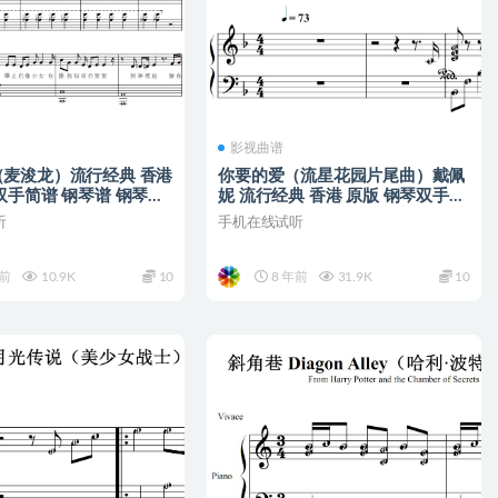
影视曲谱
麦浚龙）流行经典 香港
你要的爱（流星花园片尾曲）戴佩
双手简谱 钢琴谱 钢琴简
妮 流行经典 香港 原版 钢琴双手简
谱 钢琴谱 钢琴简谱 简五谱
听
手机在线试听
年前
10.9K
10
8 年前
31.9K
10