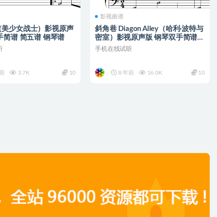
影视曲谱
（美少女战士）影视原声
斜角巷 Diagon Alley（哈利·波特与
手简谱 简五谱 钢琴谱
密室）影视原声版 钢琴双手简谱
简五谱 钢琴谱
听
手机在线试听
年前
3.7K
10
8 年前
16.0K
10