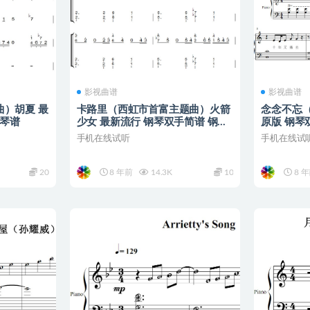
影视曲谱
影视曲谱
）胡夏 最
卡路里（西虹市首富主题曲）火箭
念念不忘（
钢琴谱
少女 最新流行 钢琴双手简谱 钢琴
原版 钢琴
谱 钢琴简谱
谱 简五谱
手机在线试听
手机在线试
20
8 年前
14.3K
10
8 