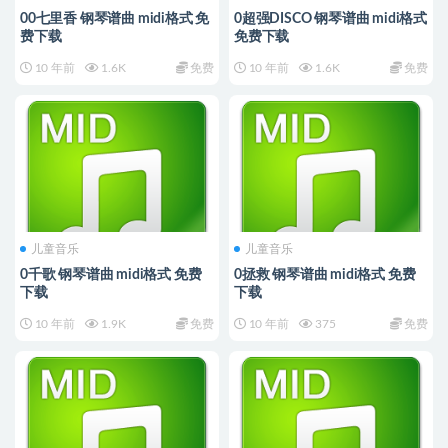
00七里香 钢琴谱曲 midi格式 免
0超强DISCO 钢琴谱曲 midi格式
费下载
免费下载
10 年前
1.6K
免费
10 年前
1.6K
免费
儿童音乐
儿童音乐
0千歌 钢琴谱曲 midi格式 免费
0拯救 钢琴谱曲 midi格式 免费
下载
下载
10 年前
1.9K
免费
10 年前
375
免费