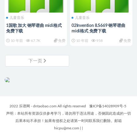
儿童音乐
儿童音乐
1国歌 加大 钢琴谱曲 midi格式
02Invention 8.S669 钢琴谱曲
免费下载
midi格式 免费下载
10 年前
67.7K
免费
10 年前
958
免费
下一页
2022 乐谱网 - dntaobao.com All rights reserved
豫ICP备14028909号-5
声明：本站所有资源仅供参考学习，请勿用于违法用途，否侧因此造成的一切
后果本站不承担！如果有侵权之处请第一时间联系我们删除。邮箱
hicpu@me.com
|
|