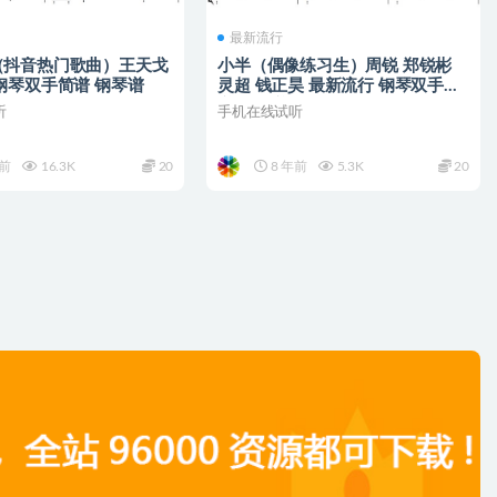
最新流行
（抖音热门歌曲）王天戈
小半（偶像练习生）周锐 郑锐彬
钢琴双手简谱 钢琴谱
灵超 钱正昊 最新流行 钢琴双手简
谱 钢琴谱
听
手机在线试听
年前
16.3K
20
8 年前
5.3K
20