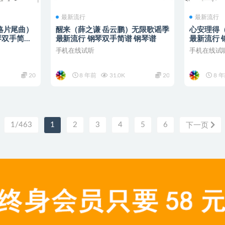
最新流行
最新流行
略片尾曲）
醒来（薛之谦 岳云鹏）无限歌谣季
心安理得
琴双手简谱
最新流行 钢琴双手简谱 钢琴谱
最新流行 
手机在线试听
手机在线试
20
8 年前
31.0K
20
8 
1/463
1
2
3
4
5
6
下一页