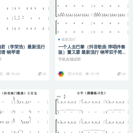
最新流行
婉君（李荣浩）最新流行
一个人去巴黎（抖音歌曲 弹唱伴奏
谱 钢琴谱
版）董又霖 最新流行 钢琴双手简
谱 钢琴谱
听
手机在线试听
年前
70.1K
20
8 年前
37.7K
20