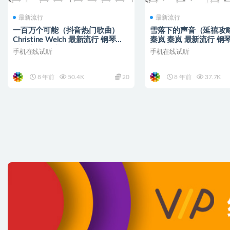
最新流行
最新流行
一百万个可能（抖音热门歌曲）
雪落下的声音（延禧攻
Christine Welch 最新流行 钢琴双
秦岚 秦岚 最新流行 钢
手简谱 钢琴谱
钢琴谱
手机在线试听
手机在线试听
8 年前
50.4K
20
8 年前
37.7K