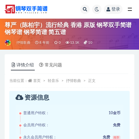
登录
全部
尊严（陈柏宇）流行经典 香港 原版 钢琴双手简谱
钢琴谱 钢琴简谱 简五谱
抒情歌曲
8 年前
0
13.1K
10
详情介绍
常见问题
当前位置：
首页
轻音乐
抒情歌曲
正文
资源信息
普通用户特权：
10金币
会员用户特权：
免费
永久会员用户特权：
免费
推荐