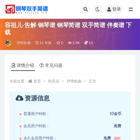
登录
全部
容祖儿-告解 钢琴谱 钢琴简谱 双手简谱 伴奏谱 下
载
抒情歌曲
11 年前
0
5.4K
10
详情介绍
常见问题
当前位置：
首页
轻音乐
抒情歌曲
正文
资源信息
普通用户特权：
10金币
会员用户特权：
免费
永久会员用户特权：
免费
推荐