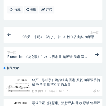
收藏
海报
链接
上一篇
《春天，来吧》《春よ、来い》松任谷由实 钢琴谱 简
谱 双手简谱
下一篇
Blumenlied 《花之歌》兰格 世界名曲 钢琴谱 简谱 双手
简谱 下载
相关文章
尊严（陈柏宇）流行经典 香港 原版 钢琴双手简
谱 钢琴谱 钢琴简谱 简五谱
抒情歌曲
8 年前
13.1K
10
最佳位置（陈慧琳）流行经典 香港 原版 钢琴双