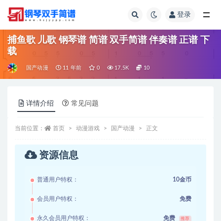
登录
全部
捕鱼歌 儿歌 钢琴谱 简谱 双手简谱 伴奏谱 正谱 下
载
国产动漫
11 年前
0
17.5K
10
详情介绍
常见问题
当前位置：
首页
动漫游戏
国产动漫
正文
资源信息
普通用户特权：
10金币
会员用户特权：
免费
永久会员用户特权：
免费
推荐