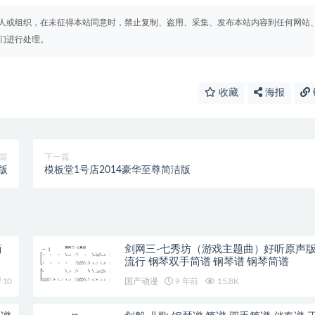
人或组织，在未征得本站同意时，禁止复制、盗用、采集、发布本站内容到任何网站
们进行处理。
收藏
海报
篇
下一篇
版
模板堂1号店2014豪华至尊简洁版
简
剑网三-七秀坊（游戏主题曲）好听原声版
流行 钢琴双手简谱 钢琴谱 钢琴简谱
10
国产动漫
9 年前
15.8K