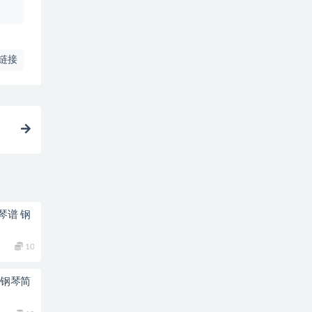
链接
琴谱 钢
10
 钢琴简