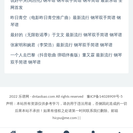
说好不哭(周杰伦) 钢琴谱 钢琴双手简谱 钢琴简谱 最新乐谱 全
网首发
昨日青空（电影昨日青空推广曲）最新流行 钢琴双手简谱 钢
琴谱
最好的（无限歌谣季）于文文 最新流行 钢琴双手简谱 钢琴谱
张家明和婉君（李荣浩）最新流行 钢琴双手简谱 钢琴谱
一个人去巴黎（抖音歌曲 弹唱伴奏版）董又霖 最新流行 钢琴
双手简谱 钢琴谱
2022 乐谱网 - dntaobao.com All rights reserved
豫ICP备14028909号-5
声明：本站所有资源仅供参考学习，请勿用于违法用途，否侧因此造成的一切
后果本站不承担！如果有侵权之处请第一时间联系我们删除。邮箱
hicpu@me.com
|
|