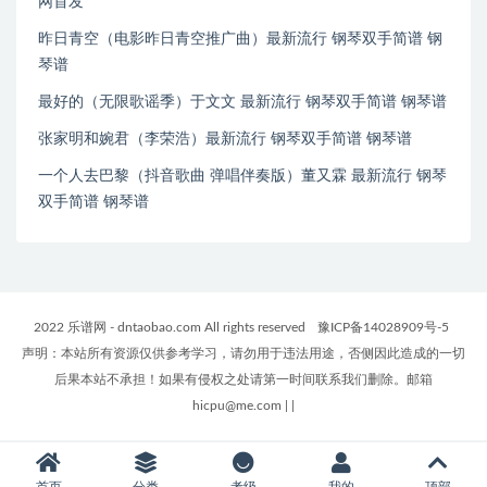
网首发
昨日青空（电影昨日青空推广曲）最新流行 钢琴双手简谱 钢
琴谱
最好的（无限歌谣季）于文文 最新流行 钢琴双手简谱 钢琴谱
张家明和婉君（李荣浩）最新流行 钢琴双手简谱 钢琴谱
一个人去巴黎（抖音歌曲 弹唱伴奏版）董又霖 最新流行 钢琴
双手简谱 钢琴谱
2022 乐谱网 - dntaobao.com All rights reserved
豫ICP备14028909号-5
声明：本站所有资源仅供参考学习，请勿用于违法用途，否侧因此造成的一切
后果本站不承担！如果有侵权之处请第一时间联系我们删除。邮箱
hicpu@me.com
|
|