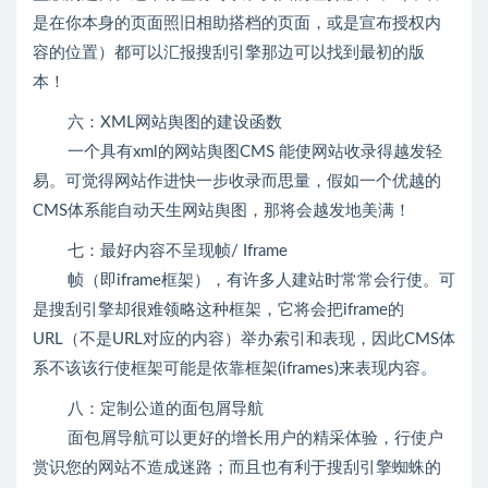
是在你本身的页面照旧相助搭档的页面，或是宣布授权内
容的位置）都可以汇报搜刮引擎那边可以找到最初的版
本！
六：XML网站舆图的建设函数
一个具有xml的网站舆图CMS 能使网站收录得越发轻
易。可觉得网站作进快一步收录而思量，假如一个优越的
CMS体系能自动天生网站舆图，那将会越发地美满！
七：最好内容不呈现帧/ Iframe
帧（即iframe框架），有许多人建站时常常会行使。可
是搜刮引擎却很难领略这种框架，它将会把iframe的
URL（不是URL对应的内容）举办索引和表现，因此CMS体
系不该该行使框架可能是依靠框架(iframes)来表现内容。
八：定制公道的面包屑导航
面包屑导航可以更好的增长用户的精采体验，行使户
赏识您的网站不造成迷路；而且也有利于搜刮引擎蜘蛛的