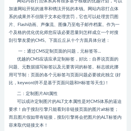
网站内容打点体系具有很多基于模板的优越计划，可以
加速网站开拓的速率和镌汰开拓的本钱。网站内容打点体
系的成果并不但限于文本处理赏罚，它也可以处理赏罚图
片、Flash动画、声像流、图像乃至电子邮件档案。作为一
个及格的优化优化师您应该必要思量到怎样成立一个对搜
刮引擎友爱的CMS。下面丘丘从十个方面具体分述：
一：通过CMS定制页面的问题，元标签等…
优越的CMS应该应承定制标签，好比：自界说页面的
问题、元数据描写标签以及元要害词的标签。标志彼此挪
用可节制：页面的各个元标签与页面问题必要彼此独立 (好
比，keyword并不是基于页面问题和H标签等天生)！
二：定制图片Alt属性
可以或许定制图片的ALT文本属性是对CMS体系的逼迫
要求！由于搜刮引擎只能看到非链接页面的图片alt标签；
而且图片假如带有链接，搜刮引擎将会把图片的ALT标签内
容来取代链接文本！