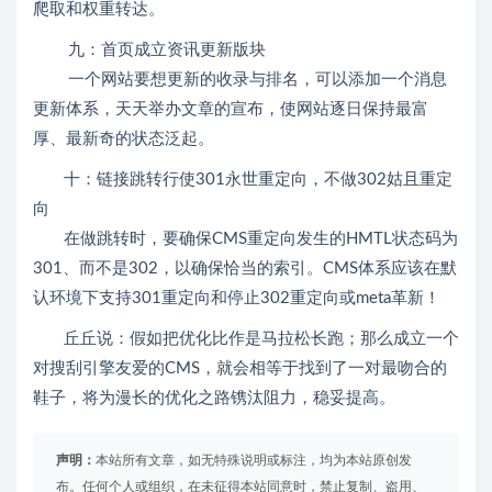
爬取和权重转达。
九：首页成立资讯更新版块
一个网站要想更新的收录与排名，可以添加一个消息
更新体系，天天举办文章的宣布，使网站逐日保持最富
厚、最新奇的状态泛起。
十：链接跳转行使301永世重定向，不做302姑且重定
向
在做跳转时，要确保CMS重定向发生的HMTL状态码为
301、而不是302，以确保恰当的索引。CMS体系应该在默
认环境下支持301重定向和停止302重定向或meta革新！
丘丘说：假如把优化比作是马拉松长跑；那么成立一个
对搜刮引擎友爱的CMS，就会相等于找到了一对最吻合的
鞋子，将为漫长的优化之路镌汰阻力，稳妥提高。
声明：
本站所有文章，如无特殊说明或标注，均为本站原创发
布。任何个人或组织，在未征得本站同意时，禁止复制、盗用、