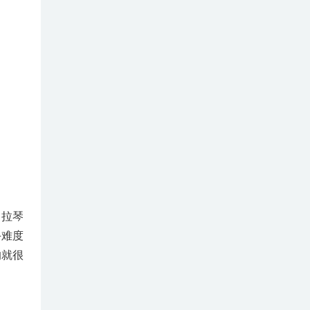
，拉琴
手难度
的就很