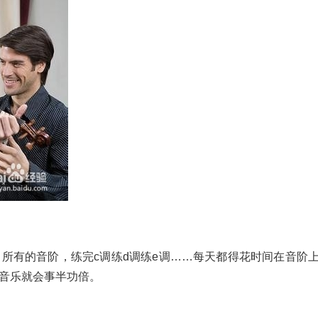
所有的音阶，练完c调练d调练e调……每天都得花时间在音阶
音乐就会事半功倍。