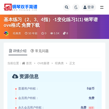
登录
全部
基本练习（2、3、4指）-1变化练习1(1) 钢琴谱
ove格式 免费下载
经典类
10 年前
0
5.5K
8
详情介绍
常见问题
当前位置：
首页
OVE曲谱
经典类
正文
资源信息
普通用户特权：
8金币
会员用户特权：
免费
永久会员用户特权：
免费
推荐