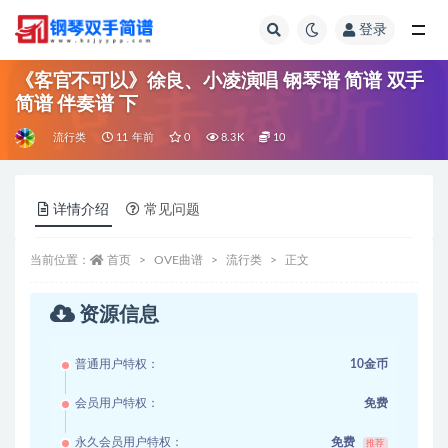
登录
全部
《客官不可以》徐良、小凌演唱 钢琴谱 简谱 双手
简谱 伴奏谱 下
流行类
11 年前
0
8.3K
10
详情介绍
常见问题
当前位置：
首页
OVE曲谱
流行类
正文
资源信息
普通用户特权：
10金币
会员用户特权：
免费
永久会员用户特权：
免费
推荐