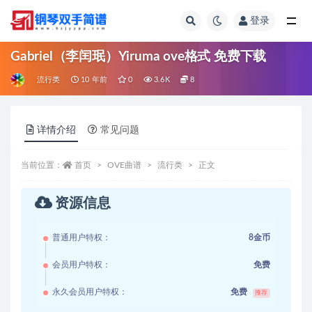
登录
全部
Gabriel（李闰珉）Yiruma ove格式 免费下载
流行类
10 年前
0
3.6K
8
详情介绍
常见问题
当前位置：
首页
OVE曲谱
流行类
正文
资源信息
普通用户特权：
8金币
会员用户特权：
免费
永久会员用户特权：
免费
推荐