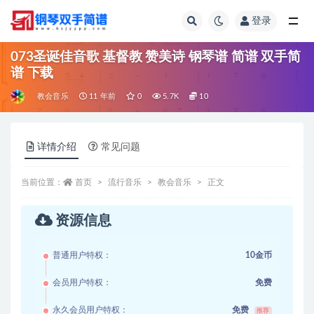
登录
全部
073圣诞佳音歌 基督教 赞美诗 钢琴谱 简谱 双手简
谱 下载
教会音乐
11 年前
0
5.7K
10
详情介绍
常见问题
当前位置：
首页
流行音乐
教会音乐
正文
资源信息
普通用户特权：
10金币
会员用户特权：
免费
永久会员用户特权：
免费
推荐