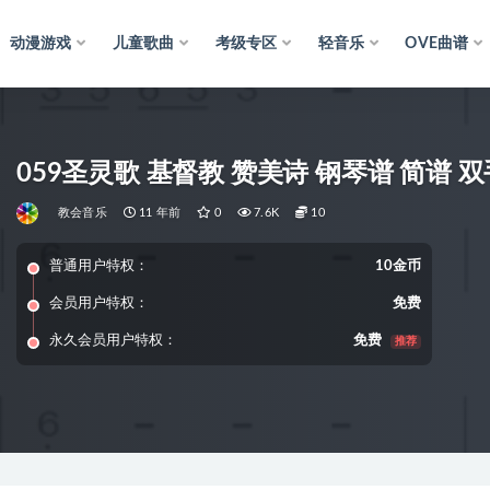
动漫游戏
儿童歌曲
考级专区
轻音乐
OVE曲谱
059圣灵歌 基督教 赞美诗 钢琴谱 简谱 
教会音乐
11 年前
0
7.6K
10
普通用户特权：
10金币
会员用户特权：
免费
永久会员用户特权：
免费
推荐