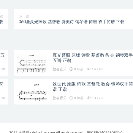
篇
下一篇
载
060圣灵光照歌 基督教 赞美诗 钢琴谱 简谱 双手简谱 下载
简五
真光普照 原版 诗歌 基督教 教会 钢琴双手
五谱 正谱
10
教会音乐
8 年前
140.4K
简
这世代 原版 诗歌 基督教 教会 钢琴双手简
谱 正谱
10
教会音乐
8 年前
130.7K
2022 乐谱网 - dntaobao.com All rights reserved
豫ICP备14028909号-5