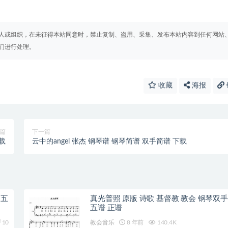
人或组织，在未征得本站同意时，禁止复制、盗用、采集、发布本站内容到任何网站
们进行处理。
收藏
海报
篇
下一篇
载
云中的angel 张杰 钢琴谱 钢琴简谱 双手简谱 下载
简五
真光普照 原版 诗歌 基督教 教会 钢琴双手
五谱 正谱
10
教会音乐
8 年前
140.4K