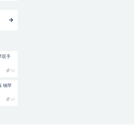
琴双手
10
版 钢琴
10