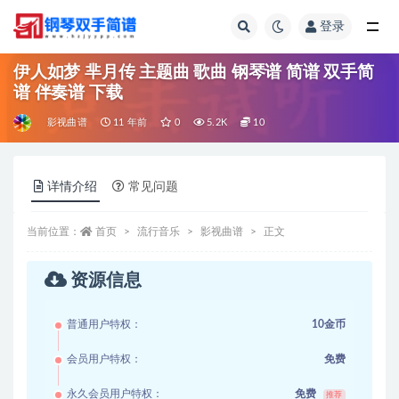
登录
全部
伊人如梦 芈月传 主题曲 歌曲 钢琴谱 简谱 双手简
谱 伴奏谱 下载
影视曲谱
11 年前
0
5.2K
10
详情介绍
常见问题
当前位置：
首页
流行音乐
影视曲谱
正文
资源信息
普通用户特权：
10金币
会员用户特权：
免费
永久会员用户特权：
免费
推荐