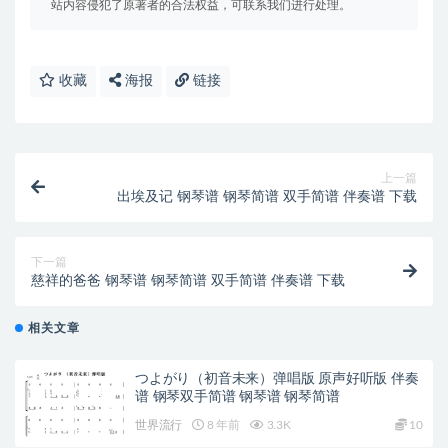
站内容侵犯了原著者的合法权益，可联系我们进行处理。
收藏
海报
链接
上一篇
出埃及记 钢琴谱 钢琴简谱 双手简谱 伴奏谱 下载
下一篇
慈祥的爸爸 钢琴谱 钢琴简谱 双手简谱 伴奏谱 下载
相关文章
つよがり（初音未来）弹唱版 原声好听版 伴奏
谱 钢琴双手简谱 钢琴谱 钢琴简谱
世界流行
8 年前
3.3K
10