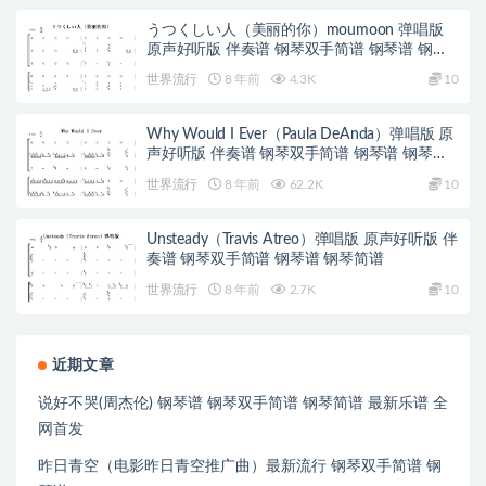
うつくしい人（美丽的你）moumoon 弹唱版
原声好听版 伴奏谱 钢琴双手简谱 钢琴谱 钢琴
简谱
世界流行
8 年前
4.3K
10
Why Would I Ever（Paula DeAnda）弹唱版 原
声好听版 伴奏谱 钢琴双手简谱 钢琴谱 钢琴简
谱
世界流行
8 年前
62.2K
10
Unsteady（Travis Atreo）弹唱版 原声好听版 伴
奏谱 钢琴双手简谱 钢琴谱 钢琴简谱
世界流行
8 年前
2.7K
10
近期文章
说好不哭(周杰伦) 钢琴谱 钢琴双手简谱 钢琴简谱 最新乐谱 全
网首发
昨日青空（电影昨日青空推广曲）最新流行 钢琴双手简谱 钢