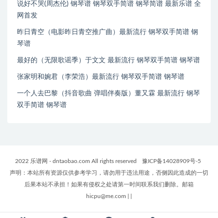
说好不哭(周杰伦) 钢琴谱 钢琴双手简谱 钢琴简谱 最新乐谱 全
网首发
昨日青空（电影昨日青空推广曲）最新流行 钢琴双手简谱 钢
琴谱
最好的（无限歌谣季）于文文 最新流行 钢琴双手简谱 钢琴谱
张家明和婉君（李荣浩）最新流行 钢琴双手简谱 钢琴谱
一个人去巴黎（抖音歌曲 弹唱伴奏版）董又霖 最新流行 钢琴
双手简谱 钢琴谱
2022 乐谱网 - dntaobao.com All rights reserved
豫ICP备14028909号-5
声明：本站所有资源仅供参考学习，请勿用于违法用途，否侧因此造成的一切
后果本站不承担！如果有侵权之处请第一时间联系我们删除。邮箱
hicpu@me.com
|
|