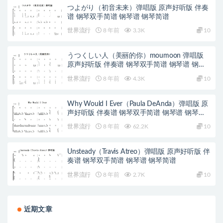
つよがり（初音未来）弹唱版 原声好听版 伴奏
谱 钢琴双手简谱 钢琴谱 钢琴简谱
世界流行
8 年前
3.3K
10
うつくしい人（美丽的你）moumoon 弹唱版
原声好听版 伴奏谱 钢琴双手简谱 钢琴谱 钢琴
简谱
世界流行
8 年前
4.3K
10
Why Would I Ever（Paula DeAnda）弹唱版 原
声好听版 伴奏谱 钢琴双手简谱 钢琴谱 钢琴简
谱
世界流行
8 年前
62.2K
10
Unsteady（Travis Atreo）弹唱版 原声好听版 伴
奏谱 钢琴双手简谱 钢琴谱 钢琴简谱
世界流行
8 年前
2.7K
10
近期文章