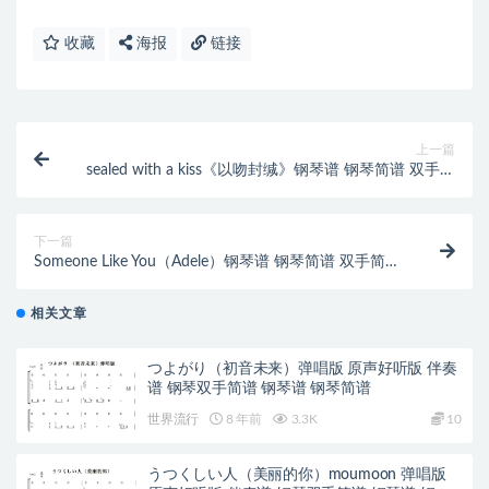
收藏
海报
链接
上一篇
sealed with a kiss《以吻封缄》钢琴谱 钢琴简谱 双手简
谱 下载
下一篇
Someone Like You（Adele）钢琴谱 钢琴简谱 双手简谱
下载
相关文章
つよがり（初音未来）弹唱版 原声好听版 伴奏
谱 钢琴双手简谱 钢琴谱 钢琴简谱
世界流行
8 年前
3.3K
10
うつくしい人（美丽的你）moumoon 弹唱版