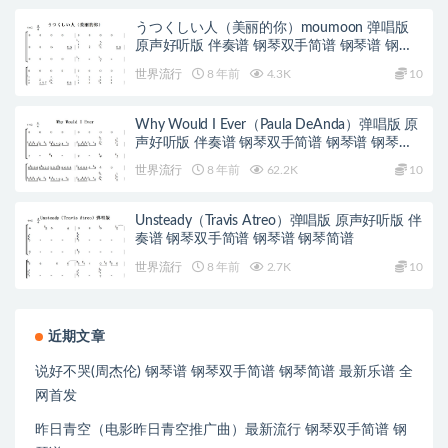
うつくしい人（美丽的你）moumoon 弹唱版
原声好听版 伴奏谱 钢琴双手简谱 钢琴谱 钢琴
简谱
世界流行
8 年前
4.3K
10
Why Would I Ever（Paula DeAnda）弹唱版 原
声好听版 伴奏谱 钢琴双手简谱 钢琴谱 钢琴简
谱
世界流行
8 年前
62.2K
10
Unsteady（Travis Atreo）弹唱版 原声好听版 伴
奏谱 钢琴双手简谱 钢琴谱 钢琴简谱
世界流行
8 年前
2.7K
10
近期文章
说好不哭(周杰伦) 钢琴谱 钢琴双手简谱 钢琴简谱 最新乐谱 全
网首发
昨日青空（电影昨日青空推广曲）最新流行 钢琴双手简谱 钢