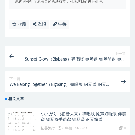
站内容侵犯了原著者的合法权益，可联系我们进行处理。
收藏
海报
链接
上一篇
Sunset Glow（Bigbang）弹唱版 钢琴谱 钢琴简谱 钢琴
双手简谱 下
下一篇
We Belong Together（Bigbang）弹唱版 钢琴谱 钢琴简
谱 钢琴双手
相关文章
つよがり（初音未来）弹唱版 原声好听版 伴奏
谱 钢琴双手简谱 钢琴谱 钢琴简谱
世界流行
8 年前
3.3K
10