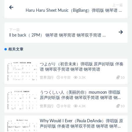
上一篇
Haru Haru Sheet Music（BigBang）弹唱版 钢琴谱 钢
琴简谱 钢琴
下一篇
ll be back（ 2PM） 钢琴谱 钢琴简谱 钢琴双手简谱 下
载
相关文章
つよがり（初音未来）弹唱版 原声好听版 伴奏
谱 钢琴双手简谱 钢琴谱 钢琴简谱
世界流行
8 年前
3.3K
10
うつくしい人（美丽的你）moumoon 弹唱版
原声好听版 伴奏谱 钢琴双手简谱 钢琴谱 钢琴
简谱
世界流行
8 年前
4.3K
10
Why Would I Ever（Paula DeAnda）弹唱版 原
声好听版 伴奏谱 钢琴双手简谱 钢琴谱 钢琴简
谱