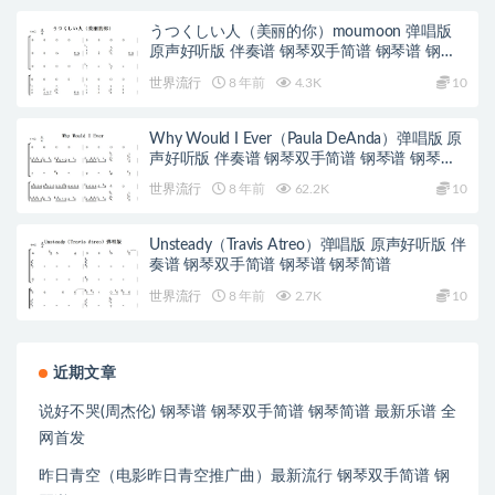
うつくしい人（美丽的你）moumoon 弹唱版
原声好听版 伴奏谱 钢琴双手简谱 钢琴谱 钢琴
简谱
世界流行
8 年前
4.3K
10
Why Would I Ever（Paula DeAnda）弹唱版 原
声好听版 伴奏谱 钢琴双手简谱 钢琴谱 钢琴简
谱
世界流行
8 年前
62.2K
10
Unsteady（Travis Atreo）弹唱版 原声好听版 伴
奏谱 钢琴双手简谱 钢琴谱 钢琴简谱
世界流行
8 年前
2.7K
10
近期文章
说好不哭(周杰伦) 钢琴谱 钢琴双手简谱 钢琴简谱 最新乐谱 全
网首发
昨日青空（电影昨日青空推广曲）最新流行 钢琴双手简谱 钢