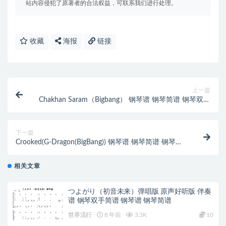
站内容侵犯了原著者的合法权益，可联系我们进行处理。
收藏
海报
链接
上一篇
Chakhan Saram（Bigbang） 钢琴谱 钢琴简谱 钢琴双手
简谱 下载
下一篇
Crooked(G-Dragon(BigBang)) 钢琴谱 钢琴简谱 钢琴双
手简谱 下载
相关文章
つよがり（初音未来）弹唱版 原声好听版 伴奏
谱 钢琴双手简谱 钢琴谱 钢琴简谱
世界流行
8 年前
3.3K
10