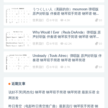
うつくしい人（美丽的你）moumoon 弹唱版
原声好听版 伴奏谱 钢琴双手简谱 钢琴谱 钢琴
简谱
世界流行
8 年前
4.3K
10
Why Would I Ever（Paula DeAnda）弹唱版 原
声好听版 伴奏谱 钢琴双手简谱 钢琴谱 钢琴简
谱
世界流行
8 年前
62.2K
10
Unsteady（Travis Atreo）弹唱版 原声好听版 伴
奏谱 钢琴双手简谱 钢琴谱 钢琴简谱
世界流行
8 年前
2.7K
10
近期文章
说好不哭(周杰伦) 钢琴谱 钢琴双手简谱 钢琴简谱 最新乐谱 全
网首发
昨日青空（电影昨日青空推广曲）最新流行 钢琴双手简谱 钢