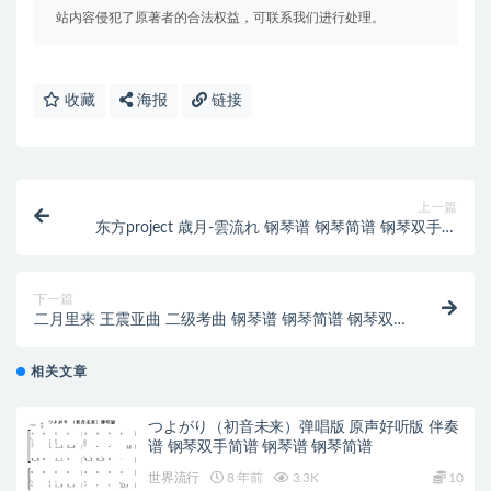
站内容侵犯了原著者的合法权益，可联系我们进行处理。
收藏
海报
链接
上一篇
东方project 歳月-雲流れ 钢琴谱 钢琴简谱 钢琴双手简
谱 下载
下一篇
二月里来 王震亚曲 二级考曲 钢琴谱 钢琴简谱 钢琴双
手简谱 下载
相关文章
つよがり（初音未来）弹唱版 原声好听版 伴奏
谱 钢琴双手简谱 钢琴谱 钢琴简谱
世界流行
8 年前
3.3K
10