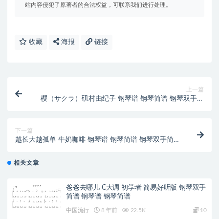
站内容侵犯了原著者的合法权益，可联系我们进行处理。
收藏
海报
链接
上一篇
樱（サクラ）矶村由纪子 钢琴谱 钢琴简谱 钢琴双手简
谱 下载
下一篇
越长大越孤单 牛奶咖啡 钢琴谱 钢琴简谱 钢琴双手简谱
下载
相关文章
爸爸去哪儿 C大调 初学者 简易好听版 钢琴双手
简谱 钢琴谱 钢琴简谱
中国流行
8 年前
22.5K
10