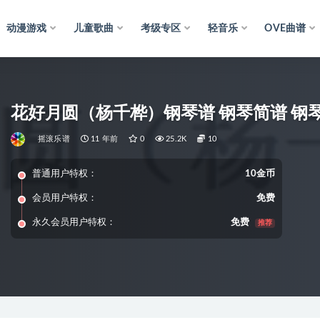
动漫游戏
儿童歌曲
考级专区
轻音乐
OVE曲谱
花好月圆（杨千桦）钢琴谱 钢琴简谱 钢
摇滚乐谱
11 年前
0
25.2K
10
普通用户特权：
10金币
会员用户特权：
免费
永久会员用户特权：
免费
推荐