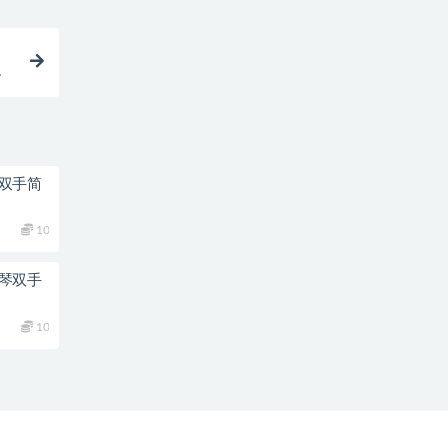
下
琴双手简
10
钢琴双手
10