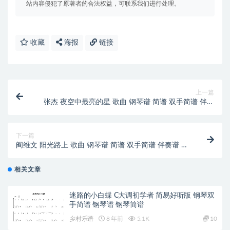
站内容侵犯了原著者的合法权益，可联系我们进行处理。
收藏
海报
链接
上一篇
张杰 夜空中最亮的星 歌曲 钢琴谱 简谱 双手简谱 伴奏
谱 下载
下一篇
阎维文 阳光路上 歌曲 钢琴谱 简谱 双手简谱 伴奏谱 下
载
相关文章
迷路的小白蝶 C大调初学者 简易好听版 钢琴双
手简谱 钢琴谱 钢琴简谱
乡村乐谱
8 年前
5.1K
10