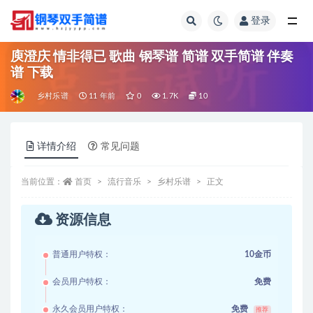
登录
全部
庾澄庆 情非得已 歌曲 钢琴谱 简谱 双手简谱 伴奏
谱 下载
乡村乐谱
11 年前
0
1.7K
10
详情介绍
常见问题
当前位置：
首页
流行音乐
乡村乐谱
正文
资源信息
普通用户特权：
10金币
会员用户特权：
免费
永久会员用户特权：
免费
推荐