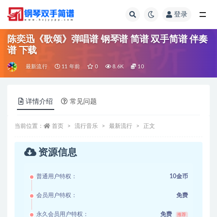
登录
全部
陈奕迅《歌颂》弹唱谱 钢琴谱 简谱 双手简谱 伴奏
谱 下载
最新流行
11 年前
0
8.6K
10
详情介绍
常见问题
当前位置：
首页
流行音乐
最新流行
正文
资源信息
普通用户特权：
10金币
会员用户特权：
免费
永久会员用户特权：
免费
推荐