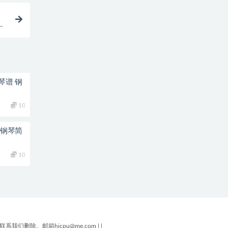
奏
琴谱 钢
10
 钢琴简
10
删除。邮箱hicpu@me.com
|
|