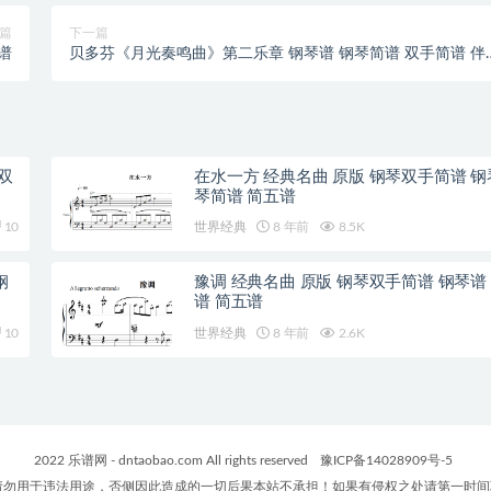
篇
下一篇
谱
贝多芬《月光奏鸣曲》第二乐章 钢琴谱 钢琴简谱 双手简谱 伴
谱
双
在水一方 经典名曲 原版 钢琴双手简谱 钢
琴简谱 简五谱
10
世界经典
8 年前
8.5K
钢
豫调 经典名曲 原版 钢琴双手简谱 钢琴谱
谱 简五谱
10
世界经典
8 年前
2.6K
2022 乐谱网 - dntaobao.com All rights reserved
豫ICP备14028909号-5
勿用于违法用途，否侧因此造成的一切后果本站不承担！如果有侵权之处请第一时间联系我们