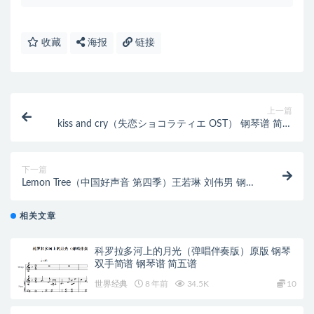
收藏
海报
链接
上一篇
kiss and cry（失恋ショコラティエ OST） 钢琴谱 简谱
双手简谱
下一篇
Lemon Tree（中国好声音 第四季）王若琳 刘伟男 钢琴
谱 简谱 双
相关文章
科罗拉多河上的月光（弹唱伴奏版）原版 钢琴
双手简谱 钢琴谱 简五谱
世界经典
8 年前
34.5K
10