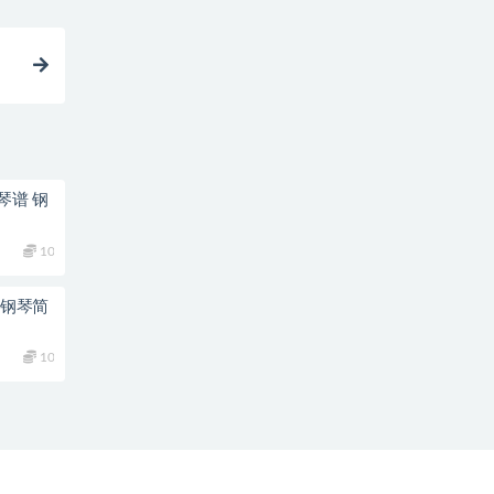
琴谱 钢
10
 钢琴简
10