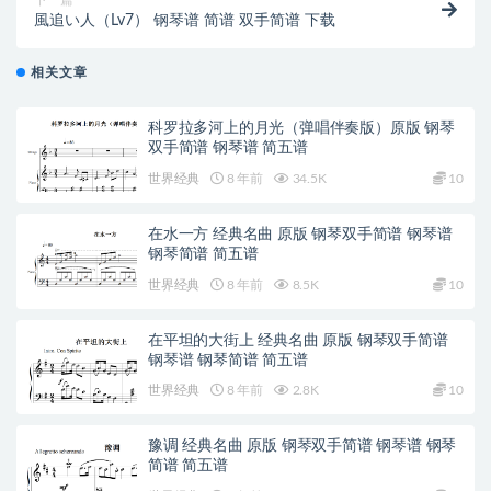
下一篇
風追い人（Lv7） 钢琴谱 简谱 双手简谱 下载
相关文章
科罗拉多河上的月光（弹唱伴奏版）原版 钢琴
双手简谱 钢琴谱 简五谱
世界经典
8 年前
34.5K
10
在水一方 经典名曲 原版 钢琴双手简谱 钢琴谱
钢琴简谱 简五谱
世界经典
8 年前
8.5K
10
在平坦的大街上 经典名曲 原版 钢琴双手简谱
钢琴谱 钢琴简谱 简五谱
世界经典
8 年前
2.8K
10
豫调 经典名曲 原版 钢琴双手简谱 钢琴谱 钢琴
简谱 简五谱