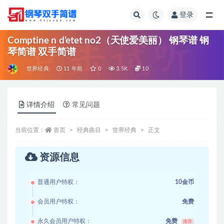
登录
全部
Comptine n d’etet no2（天使爱美丽） 钢琴谱 钢
琴简谱 双手简谱
世界经典
11 年前
0
3.5K
10
详情介绍
常见问题
当前位置：
首页
经典曲目
世界经典
正文
资源信息
普通用户特权：
10金币
会员用户特权：
免费
永久会员用户特权：
免费
推荐