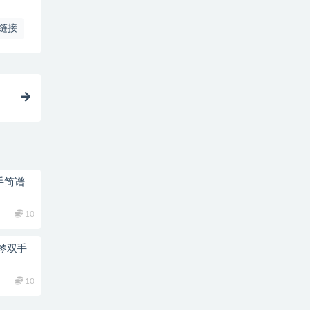
链接
手简谱
10
钢琴双手
10