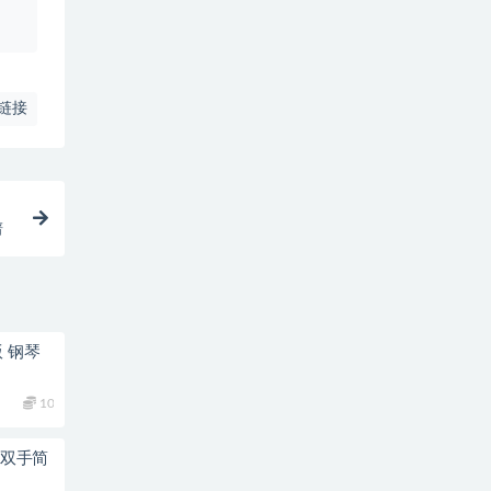
链接
谱
 钢琴
10
琴双手简