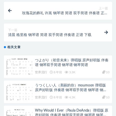
上一篇
玫瑰花的葬礼 许嵩 钢琴谱 简谱 双手简谱 伴奏谱 正谱
下载
下一篇
清晨 格里格 钢琴谱 简谱 双手简谱 伴奏谱 正谱 下载
相关文章
つよがり（初音未来）弹唱版 原声好听版 伴奏
谱 钢琴双手简谱 钢琴谱 钢琴简谱
世界流行
8 年前
3.3K
10
うつくしい人（美丽的你）moumoon 弹唱版
原声好听版 伴奏谱 钢琴双手简谱 钢琴谱 钢琴
简谱
世界流行
8 年前
4.3K
10
Why Would I Ever（Paula DeAnda）弹唱版 原
声好听版 伴奏谱 钢琴双手简谱 钢琴谱 钢琴简