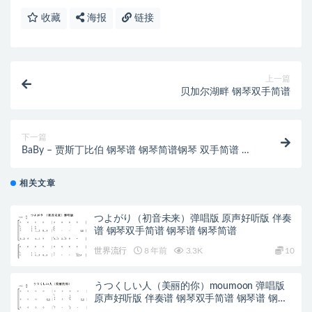
收藏
海报
链接
上一篇
贝加尔湖畔 钢琴双手简谱
下一篇
BaBy – 贾斯丁比伯 钢琴谱 钢琴简谱钢琴 双手简谱 下
载
相关文章
つよがり（初音未来）弹唱版 原声好听版 伴奏
谱 钢琴双手简谱 钢琴谱 钢琴简谱
世界流行
8 年前
3.3K
10
うつくしい人（美丽的你）moumoon 弹唱版
原声好听版 伴奏谱 钢琴双手简谱 钢琴谱 钢琴
简谱