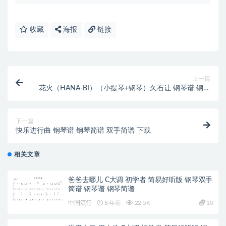
收藏
海报
链接
上一篇
花火（HANA-BI）（小提琴+钢琴）久石让 钢琴谱 钢琴
简谱 双手简
下一篇
快乐进行曲 钢琴谱 钢琴简谱 双手简谱 下载
相关文章
爸爸去哪儿 C大调 初学者 简易好听版 钢琴双手
简谱 钢琴谱 钢琴简谱
中国流行
8 年前
22.5K
10