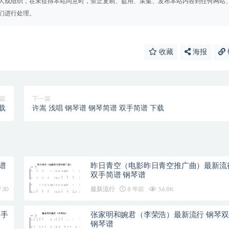
人或组织，在未征得本站同意时，禁止复制、盗用、采集、发布本站内容到任何网站
们进行处理。
收藏
海报
篇
下一篇
载
许嵩 浅唱 钢琴谱 钢琴简谱 双手简谱 下载
谱
昨日青空（电影昨日青空推广曲）最新流
双手简谱 钢琴谱
30
最新流行
8 年前
56.8K
双手
张家明和婉君（李荣浩）最新流行 钢琴
钢琴谱