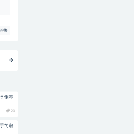
、
链接
行 钢琴
20
双手简谱