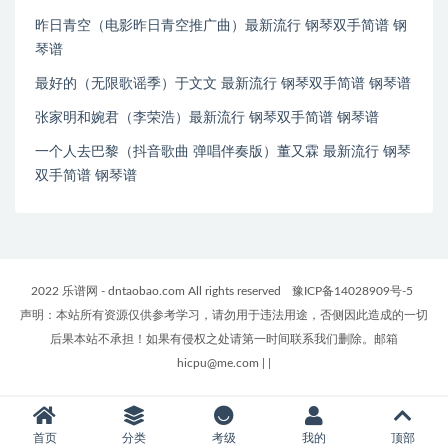
昨日青空（电影昨日青空推广曲）最新流行 钢琴双手简谱 钢
琴谱
最好的（无限歌谣季）于文文 最新流行 钢琴双手简谱 钢琴谱
张家明和婉君（李荣浩）最新流行 钢琴双手简谱 钢琴谱
一个人去巴黎（抖音歌曲 弹唱伴奏版）董又霖 最新流行 钢琴
双手简谱 钢琴谱
2022 乐谱网 - dntaobao.com All rights reserved
豫ICP备14028909号-5
声明：本站所有资源仅供参考学习，请勿用于违法用途，否侧因此造成的一切
后果本站不承担！如果有侵权之处请第一时间联系我们删除。邮箱
hicpu@me.com
|
|
首页
分类
考级
我的
顶部