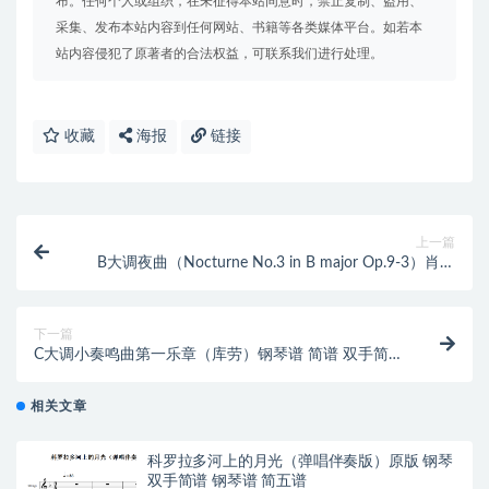
布。任何个人或组织，在未征得本站同意时，禁止复制、盗用、
采集、发布本站内容到任何网站、书籍等各类媒体平台。如若本
站内容侵犯了原著者的合法权益，可联系我们进行处理。
收藏
海报
链接
上一篇
B大调夜曲（Nocturne No.3 in B major Op.9-3）肖邦
钢琴谱 简谱
下一篇
C大调小奏鸣曲第一乐章（库劳）钢琴谱 简谱 双手简谱
下载
相关文章
科罗拉多河上的月光（弹唱伴奏版）原版 钢琴
双手简谱 钢琴谱 简五谱