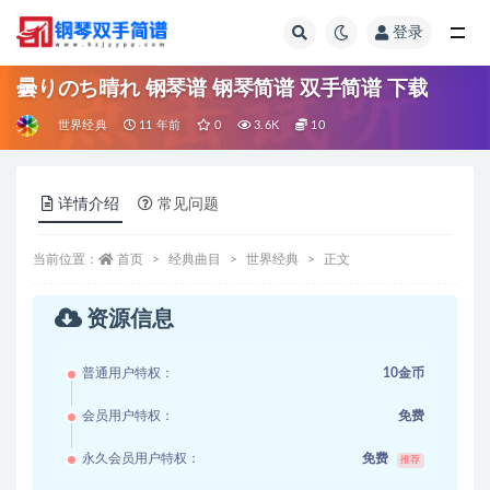
登录
全部
曇りのち晴れ 钢琴谱 钢琴简谱 双手简谱 下载
世界经典
11 年前
0
3.6K
10
详情介绍
常见问题
当前位置：
首页
经典曲目
世界经典
正文
资源信息
普通用户特权：
10金币
会员用户特权：
免费
永久会员用户特权：
免费
推荐