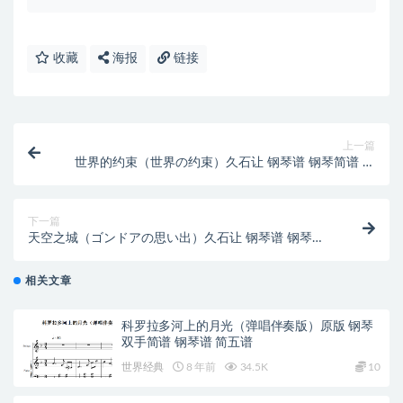
收藏
海报
链接
上一篇
世界的约束（世界の约束）久石让 钢琴谱 钢琴简谱 双
手简谱 下载
下一篇
天空之城（ゴンドアの思い出）久石让 钢琴谱 钢琴简
谱 双手简谱
相关文章
科罗拉多河上的月光（弹唱伴奏版）原版 钢琴
双手简谱 钢琴谱 简五谱
世界经典
8 年前
34.5K
10