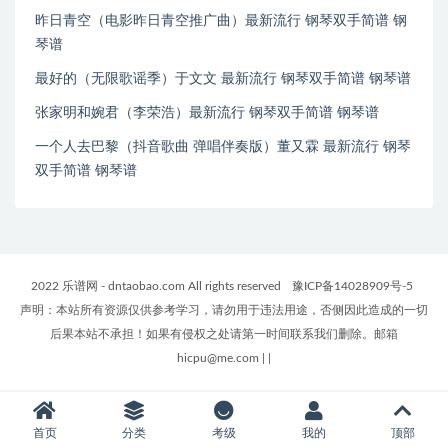
昨日青空（电影昨日青空推广曲）最新流行 钢琴双手简谱 钢
琴谱
最好的（无限歌谣季）于文文 最新流行 钢琴双手简谱 钢琴谱
张家明和婉君（李荣浩）最新流行 钢琴双手简谱 钢琴谱
一个人去巴黎（抖音歌曲 弹唱伴奏版）董又霖 最新流行 钢琴
双手简谱 钢琴谱
2022 乐谱网 - dntaobao.com All rights reserved
豫ICP备14028909号-5
声明：本站所有资源仅供参考学习，请勿用于违法用途，否侧因此造成的一切
后果本站不承担！如果有侵权之处请第一时间联系我们删除。邮箱
hicpu@me.com
|
|
首页
分类
考级
我的
顶部