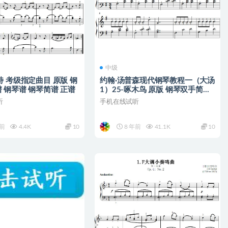
中级
特 考级指定曲目 原版 钢
约翰·汤普森现代钢琴教程一（大汤
 钢琴谱 钢琴简谱 正谱
1）25-啄木鸟 原版 钢琴双手简谱
简五谱 钢琴谱 正谱 五线谱
听
手机在线试听
年前
4.4K
10
8 年前
41.1K
10