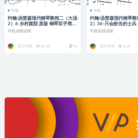
中级
中级
约翰·汤普森现代钢琴教程二（大汤
约翰·汤普森现代钢琴教
2）6-乡村庭院 原版 钢琴双手简谱
2）36-只会射击的士兵
简五谱 钢琴谱
双手简谱 简五谱 钢琴谱
手机在线试听
手机在线试听
8 年前
22.5K
10
8 年前
3.6K