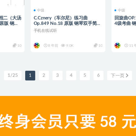
中级
中级
程二（大汤
C.Cznery（车尔尼）练习曲
回旋曲OP.
 原版 钢琴
Op.849 No.18 原版 钢琴双手简谱
4级考曲 
钢琴谱 钢琴简谱 简五谱
手机在线试听
10
8 年前
9.0K
10
11 
1/25
1
2
3
4
5
6
下一页