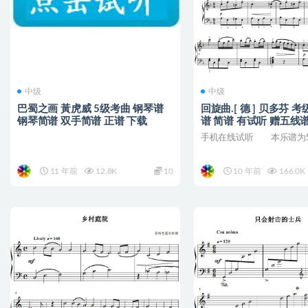
中级
中级
巴蜀之画 黃虎威 5级考曲 钢琴谱
回旋曲.[ 德 ] 贝多芬 
钢琴简谱 双手简谱 正谱 下载
谱 简谱 有试听 赠五线
手机在线试听 本乐谱为Sibel
11 年前
12.8K
10
10 年前
166.0K