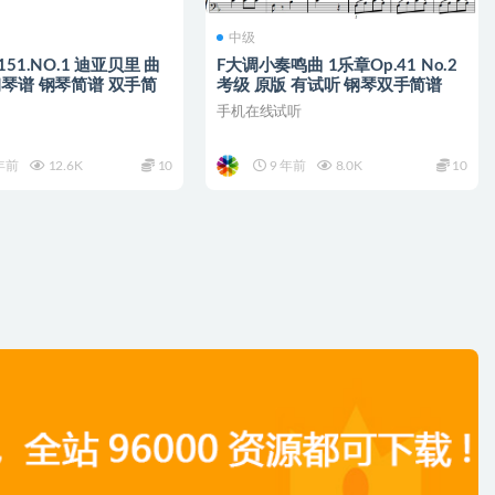
中级
151.NO.1 迪亚贝里 曲
F大调小奏鸣曲 1乐章Op.41 No.2
钢琴谱 钢琴简谱 双手简
考级 原版 有试听 钢琴双手简谱
手机在线试听
年前
12.6K
10
9 年前
8.0K
10