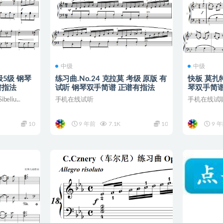
中级
中级
考级5级 钢琴
练习曲.No.24 克拉莫 考级 原版 有
快板 莫扎
谱指法
试听 钢琴双手简谱 正谱有指法
琴双手简谱
iu...
手机在线试听
手机在线试
10
9 年前
7.1K
10
9 